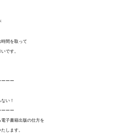
が
お時間を取って
幸いです。
ーーーー
らない！
ーーーー
る電子書籍出版の仕方を
いたします。