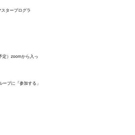
マスタープログラ
(予定）zoomから入っ
公開グループに『参加する」