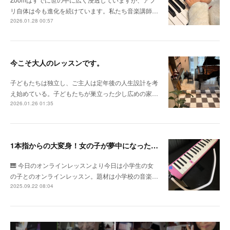
リ自体は今も進化を続けています。私たち音楽講師…
2026.01.28 00:57
今こそ大人のレッスンです。
子どもたちは独立し、ご主人は定年後の人生設計を考
え始めている。子どもたちが巣立った少し広めの家…
2026.01.26 01:35
1本指からの大変身！女の子が夢中になった“山のポルカ”鍵盤ハーモニカレッスン
🎹 今日のオンラインレッスンより今日は小学生の女
の子とのオンラインレッスン。題材は小学校の音楽…
2025.09.22 08:04