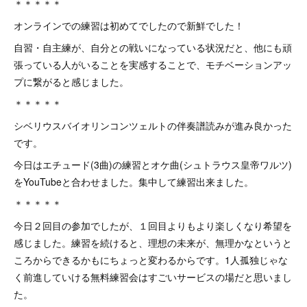
＊＊＊＊＊
オンラインでの練習は初めてでしたので新鮮でした！
自習・自主練が、自分との戦いになっている状況だと、他にも頑
張っている人がいることを実感することで、モチベーションアッ
プに繋がると感じました。
＊＊＊＊＊
シベリウスバイオリンコンツェルトの伴奏譜読みが進み良かった
です。
今日はエチュード(3曲)の練習とオケ曲(シュトラウス皇帝ワルツ)
をYouTubeと合わせました。集中して練習出来ました。
＊＊＊＊＊
今日２回目の参加でしたが、１回目よりもより楽しくなり希望を
感じました。練習を続けると、理想の未来が、無理かなというと
ころからできるかもにちょっと変わるからです。1人孤独じゃな
く前進していける無料練習会はすごいサービスの場だと思いまし
た。