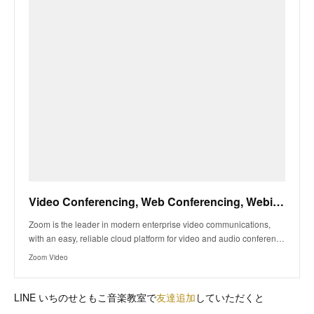
Video Conferencing, Web Conferencing, Webinars, Screen Sharing
Zoom is the leader in modern enterprise video communications,
with an easy, reliable cloud platform for video and audio conferen…
Zoom Video
LINE いちのせともこ音楽教室で
友達追加
していただくと