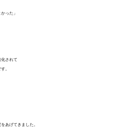
よかった」
速化されて
です。
度をあげてきました。