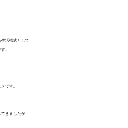
る生活様式として
です。
スメです。
してきましたが、