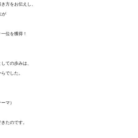
書き方をお伝えし、
生が
り一位を獲得！
としての歩みは、
からでした。
テーマ）
できたのです。