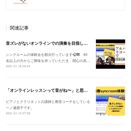
関連記事
音ズレがないオンラインでの演奏を目指して実験中！
シンクルームの体験会を順次行っています🎧🎹 40
名以上の方からご興味を持っていただき、関心の高…
2021.01.18 09:40
「オンラインレッスンって音がね〜」と思われてる先生へ
ピアノとクラリネットの講師と教室コーチをしている
一ノ瀬朋子です。
2021.01.10 07:36