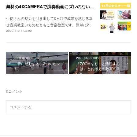
無料の4XCAMERAで演奏動画にズレのないアンサンブルを加える方法
生徒さんの魅力を引き出して3ヶ月で成果を感じる幸
せ音楽教室いちのせともこ音楽教室です。簡単に2…
2020.11.11 02:02
2020.07.04 09:50
2020.06.29 00:29
「音に感動する、3つのヒン
『ZOOMをもっと活用する
ト」
には』とお考えの教室の先
生へ
0
コメント