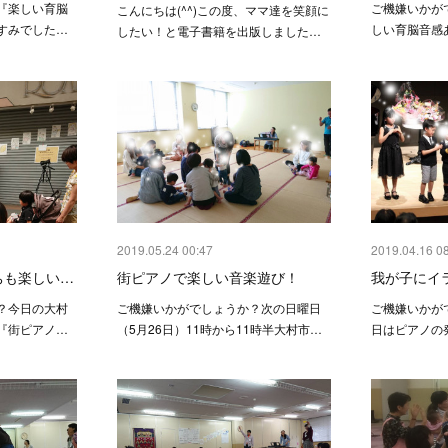
『楽しい育脳
ご機嫌いかが
こんにちは(^^)この度、ママ達を笑顔に
すみでした…
しい育脳音感
したい！と電子書籍を出版しました…
2019.05.24 00:47
2019.04.16 0
ちも楽しい…
街ピアノで楽しい音楽遊び！
我が子にイ
？今日の大村
ご機嫌いかがでしょうか？次の日曜日
ご機嫌いかが
『街ピアノ…
（5月26日）11時から11時半大村市…
日はピアノの