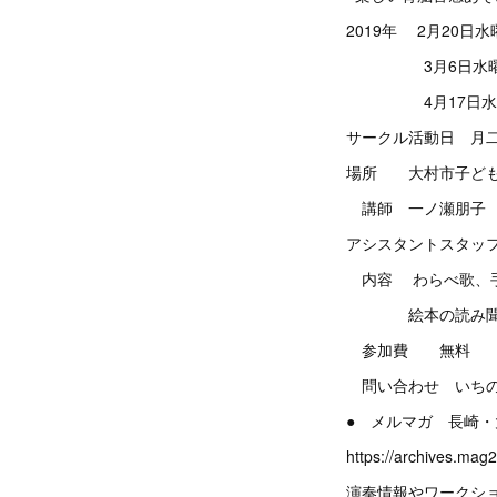
2019年 2月20日水曜日
3月6日水曜日 10
4月17日水曜日 1
サークル活動日 月二
場所 大村市子ども
講師 一ノ瀬朋子
アシスタントスタッ
内容 わらべ歌、手
絵本の読み聞か
参加費 無料 ＊
問い合わせ いちのせと
● メルマガ 長崎
https://archives.ma
演奏情報やワークシ