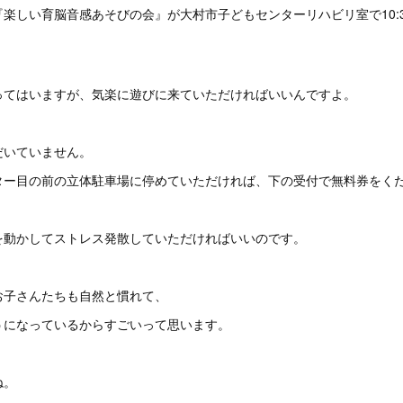
楽しい育脳音感あそびの会』が大村市子どもセンターリハビリ室で10:30~
ってはいますが、気楽に遊びに来ていただければいいんですよ。
だいていません。
ター目の前の立体駐車場に停めていただければ、下の受付で無料券をく
を動かしてストレス発散していただければいいのです。
お子さんたちも自然と慣れて、
うになっているからすごいって思います。
ね。