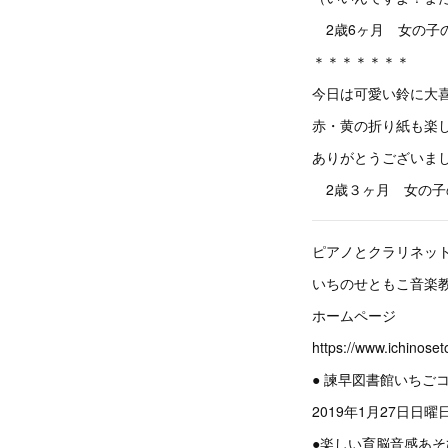
2歳6ヶ月 女の子
＊＊＊＊＊＊＊
今日は可愛い鈴に大
赤・黄の折り紙も楽
ありがとうございま
2歳３ヶ月 女の子の
ピアノとクラリネッ
いちのせともこ音楽教室フェイス
ホームページ
https://www.ichinos
● 諫早図書館いちご
2019年1月27日日曜日9
●楽しい育脳音感あそ