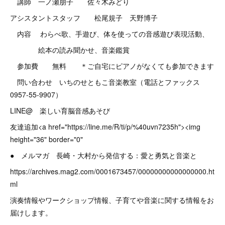
講師 一ノ瀬朋子 佐々木みどり
アシスタントスタッフ 松尾規子 天野博子
内容 わらべ歌、手遊び、体を使っての音感遊び表現活動、
絵本の読み聞かせ、音楽鑑賞
参加費 無料 ＊ご自宅にピアノがなくても参加できます
問い合わせ いちのせともこ音楽教室（電話とファックス
0957-55-9907）
LINE@ 楽しい育脳音感あそび
友達追加<a href="https://line.me/R/ti/p/%40uvn7235h"><img
height="36" border="0"
● メルマガ 長崎・大村から発信する：愛と勇気と音楽と
https://archives.mag2.com/0001673457/00000000000000000.ht
ml
演奏情報やワークショップ情報、子育てや音楽に関する情報をお
届けします。